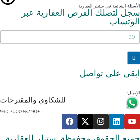
الأسئلة الشائعة في ستيلر العقارية
سجل لتصلك الفرص العقارية عبر
الوتساب
ابقى على تواصل
العنوان:
Mahmutbey، شارع Taş Ocağı / الطريق الأول. رقم: 8. مكتب:
156 34218, 34200 باغجيلار/ إسطنبول
الهاتف:
930 7000 552 90+
الإيميل:
info@stellarproperty.net
للشكاوي والمقترحات
+90 552 7000 930
جميع الحقوق محفوظة, ستيلر العقارية