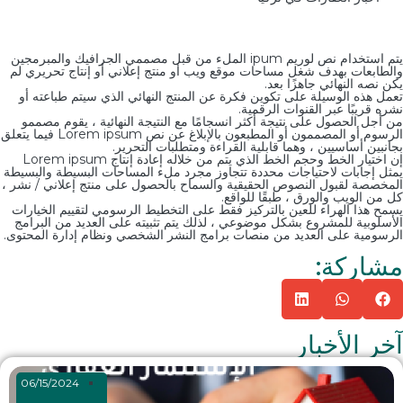
يتم استخدام نص لوريم ipum الملء من قبل مصممي الجرافيك والمبرمجين
والطابعات بهدف شغل مساحات موقع ويب أو منتج إعلاني أو إنتاج تحريري لم
يكن نصه النهائي جاهزًا بعد.
تعمل هذه الوسيلة على تكوين فكرة عن المنتج النهائي الذي سيتم طباعته أو
نشره قريبًا عبر القنوات الرقمية.
من أجل الحصول على نتيجة أكثر انسجامًا مع النتيجة النهائية ، يقوم مصممو
الرسوم أو المصممون أو المطبعون بالإبلاغ عن نص Lorem ipsum فيما يتعلق
بجانبين أساسيين ، وهما قابلية القراءة ومتطلبات التحرير.
إن اختيار الخط وحجم الخط الذي يتم من خلاله إعادة إنتاج Lorem ipsum
يمثل إجابات لاحتياجات محددة تتجاوز مجرد ملء المساحات البسيطة والبسيطة
المخصصة لقبول النصوص الحقيقية والسماح بالحصول على منتج إعلاني / نشر ،
كل من الويب والورق ، طبقًا للواقع.
يسمح هذا الهراء للعين بالتركيز فقط على التخطيط الرسومي لتقييم الخيارات
الأسلوبية للمشروع بشكل موضوعي ، لذلك يتم تثبيته على العديد من البرامج
الرسومية على العديد من منصات برامج النشر الشخصي ونظام إدارة المحتوى.
مشاركة:
آخر الأخبار
06/15/2024