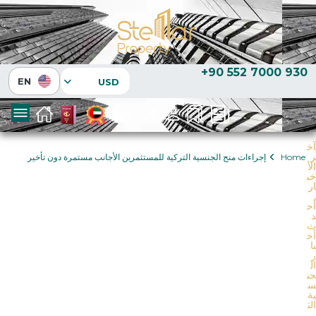
+90 552 7000 930
EN
USD
آخ
ر
Home
إجراءات منح الجنسية التركية للمستثمرين الأجانب مستمرة دون تأخير
الأ
خب
ار
,
أح
د
ث
أخ
با
ر
ال
جن
س
ية
الت
ر